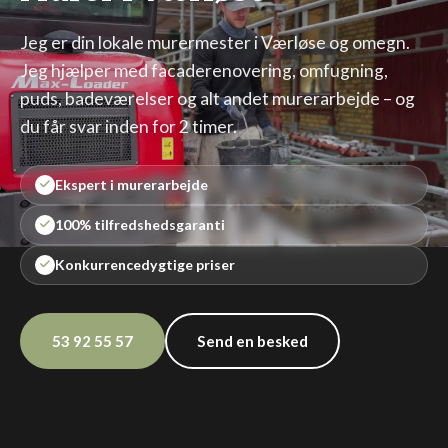
Jeg er din lokale murermester i Værløse og omegn.
Jeg hjælper med facaderenovering, omfugning,
puds, badeværelser og alt andet murerarbejde – og
du får svar inden for 2 timer.
Ekspert i murerarbejde
100% tilfredshedsgaranti
Konkurrencedygtige priser
53 92 55 57
Send en besked