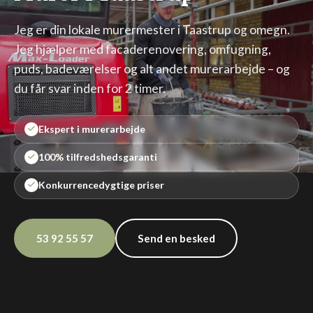
Jeg er din lokale murermester i Taastrup og omegn.
Jeg hjælper med facaderenovering, omfugning,
puds, badeværelser og alt andet murerarbejde – og
du får svar inden for 2 timer.
Ekspert i murerarbejde
100% tilfredshedsgaranti
Konkurrencedygtige priser
53 92 55 57
Send en besked