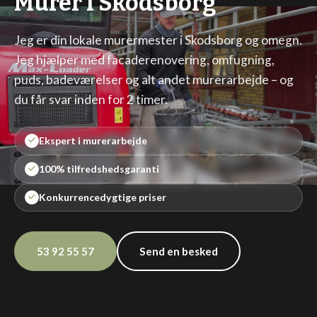
Murer i Skodsborg
Jeg er din lokale murermester i Skodsborg og omegn.
Jeg hjælper med facaderenovering, omfugning,
puds, badeværelser og alt andet murerarbejde – og
du får svar inden for 2 timer.
Ekspert i murerarbejde
100% tilfredshedsgaranti
Konkurrencedygtige priser
53 92 55 57
Send en besked