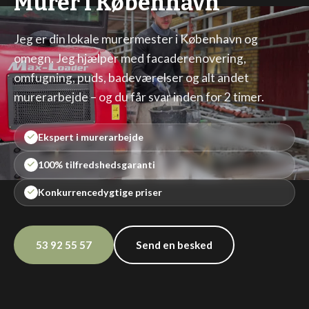
Murer i København
Jeg er din lokale murermester i København og
omegn. Jeg hjælper med facaderenovering,
omfugning, puds, badeværelser og alt andet
murerarbejde – og du får svar inden for 2 timer.
Ekspert i murerarbejde
100% tilfredshedsgaranti
Konkurrencedygtige priser
53 92 55 57
Send en besked