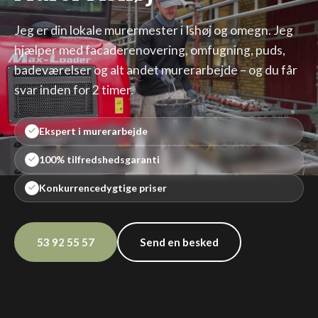
Jeg er din lokale murermester i Ishøj og omegn. Jeg
hjælper med facaderenovering, omfugning, puds,
badeværelser og alt andet murerarbejde – og du får
svar inden for 2 timer.
Ekspert i murerarbejde
100% tilfredshedsgaranti
Konkurrencedygtige priser
53 92 55 57
Send en besked