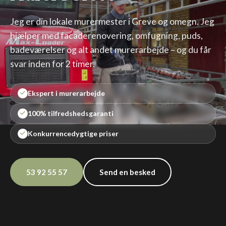
Jeg er din lokale murermester i Greve og omegn. Jeg
hjælper med facaderenovering, omfugning, puds,
badeværelser og alt andet murerarbejde – og du får
svar inden for 2 timer.
Ekspert i murerarbejde
100% tilfredshedsgaranti
Konkurrencedygtige priser
53 92 55 57
Send en besked